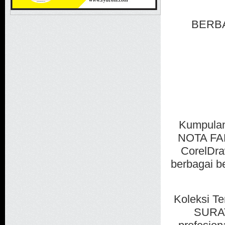
BERBA
Kumpulan
NOTA FAK
CorelDra
berbagai b
Koleksi 
SURAT