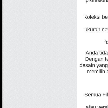
profesion
Koleksi b
ukuran not
f
Anda tida
Dengan t
desain yang
memilih d
-Semua Fil
atau vers