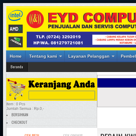
Home
Tentang kami
Layanan Pelanggan
Pembel
Beranda
Item : 0 Pcs
Jumlah Semua : Rp.0,-
BERSIHKAN
CHECKOUT
CEK RESI
CEK ONGKIR