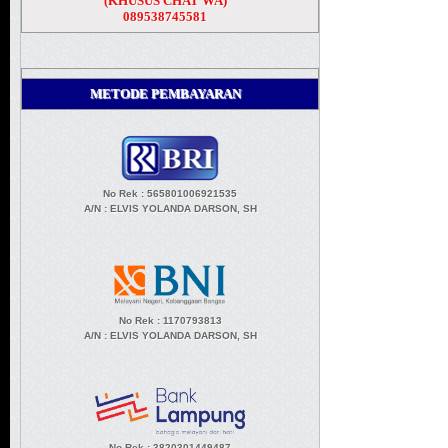
(KHUSUS CHAT WA)
089538745581
METODE PEMBAYARAN
No Rek : 565801006921535
A/N
: ELVIS YOLANDA DARSON, SH
No Rek : 1170793813
A/N
: ELVIS YOLANDA DARSON, SH
No Rek : 3820301449487