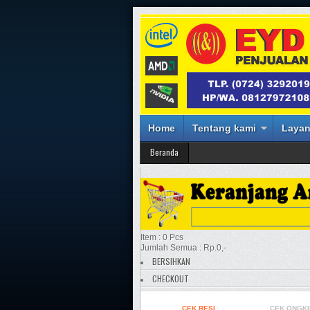
Home
Tentang kami
Layan
Beranda
Item : 0 Pcs
Jumlah Semua : Rp.0,-
BERSIHKAN
CHECKOUT
CEK RESI
CEK ONGKI