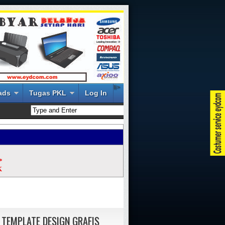
li>
ads
Tugas PKL
Log In
*
K
 TEMPLATE DESIGN GRAFIS