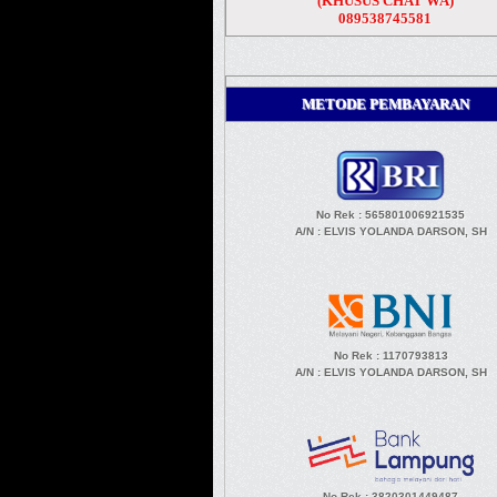
(KHUSUS CHAT WA)
089538745581
METODE PEMBAYARAN
No Rek : 565801006921535
A/N
: ELVIS YOLANDA DARSON, SH
No Rek : 1170793813
A/N
: ELVIS YOLANDA DARSON, SH
No Rek : 3820301449487