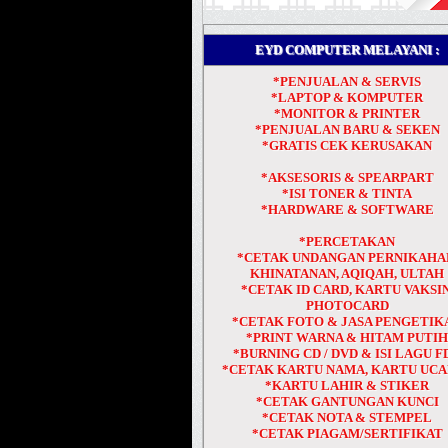
EYD COMPUTER MELAYANI :
*PENJUALAN & SERVIS
*LAPTOP & KOMPUTER
*MONITOR & PRINTER
*PENJUALAN BARU & SEKEN
*GRATIS CEK KERUSAKAN
*AKSESORIS & SPEARPART
*ISI TONER & TINTA
*HARDWARE & SOFTWARE
*PERCETAKAN
*CETAK UNDANGAN PERNIKAHA
KHINATANAN, AQIQAH, ULTAH
*CETAK ID CARD, KARTU VAKSIN
PHOTOCARD
*CETAK FOTO & JASA PENGETIK
*PRINT WARNA & HITAM PUTI
*BURNING CD / DVD & ISI LAGU F
*CETAK KARTU NAMA, KARTU UC
*KARTU LAHIR & STIKER
*CETAK GANTUNGAN KUNCI
*CETAK NOTA & STEMPEL
*CETAK PIAGAM/SERTIFIKAT