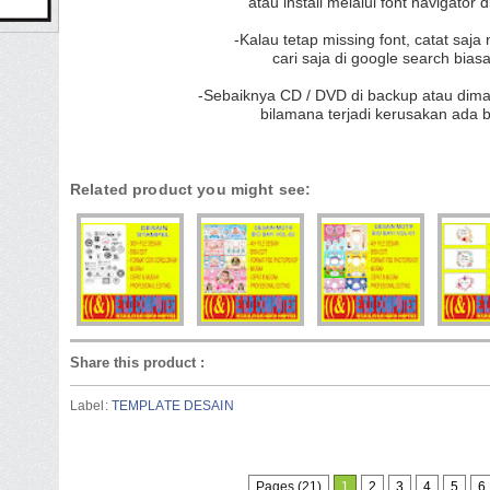
atau install melalui font navigator 
-Kalau tetap missing font, catat saja
cari saja di google search bia
-Sebaiknya CD / DVD di backup atau dima
bilamana terjadi kerusakan ada
Related product you might see:
Share this product
:
Label:
TEMPLATE DESAIN
Pages (21)
1
2
3
4
5
6