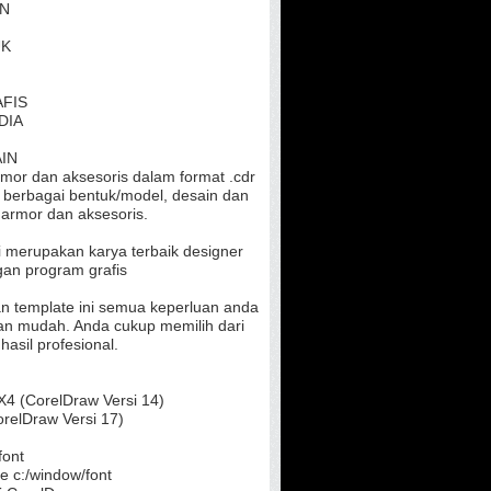
AN
UK
AFIS
DIA
IN
mor dan aksesoris dalam format .cdr
an berbagai bentuk/model, desain dan
armor dan aksesoris.
 merupakan karya terbaik designer
gan program grafis
an template ini semua keperluan anda
n mudah. Anda cukup memilih dari
hasil profesional.
X4 (CorelDraw Versi 14)
CorelDraw Versi 17)
font
e c:/window/font