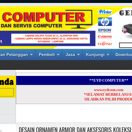
an Pelanggan
Pembeli
Jasa
Kunjungi
Downlo
**EYD COMPUTER**
www.eydcom.com
*SELAMAT BERBELANJA
SILAHKAN PILIH PRODU
DESAIN ORNAMEN ARMOR DAN AKSESORIS KOLEKSI
R