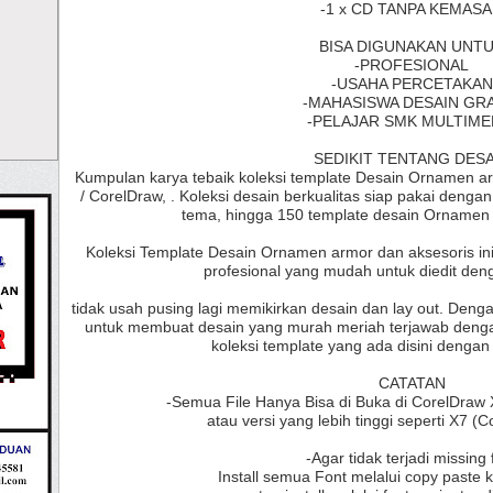
-1 x CD TANPA KEMAS
BISA DIGUNAKAN UNT
-PROFESIONAL
-USAHA PERCETAKAN
-MAHASISWA DESAIN GR
-PELAJAR SMK MULTIME
SEDIKIT TENTANG DESA
Kumpulan karya tebaik koleksi template Desain Ornamen ar
/ CorelDraw, . Koleksi desain berkualitas siap pakai deng
tema, hingga 150 template desain Ornamen 
Koleksi Template Desain Ornamen armor dan aksesoris ini
profesional yang mudah untuk diedit den
tidak usah pusing lagi memikirkan desain dan lay out. Deng
untuk membuat desain yang murah meriah terjawab denga
koleksi template yang ada disini dengan 
CATATAN
-Semua File Hanya Bisa di Buka di CorelDraw 
atau versi yang lebih tinggi seperti X7 (
-Agar tidak terjadi missing 
Install semua Font melalui copy paste k