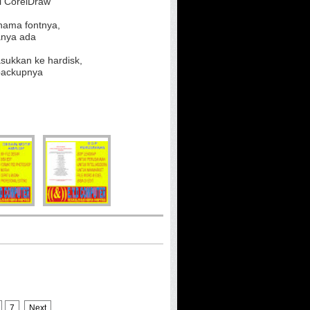
di CorelDraw
 nama fontnya,
sanya ada
sukkan ke hardisk,
 backupnya
7
Next