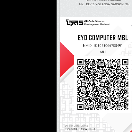
A/N
: ELVIS YOLANDA DARSON, SH