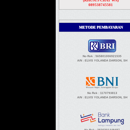
(KHUSUS CHAT WA)
089538745581
METODE PEMBAYARAN
No Rek : 565801006921535
A/N
: ELVIS YOLANDA DARSON, SH
No Rek : 1170793813
A/N
: ELVIS YOLANDA DARSON, SH
No Rek : 3820301449487