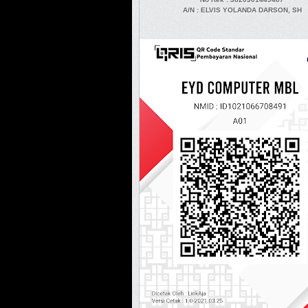
A/N
: ELVIS YOLANDA DARSON, SH