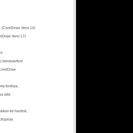
 (CorelDraw Versi 14)
relDraw Versi 17)
nt
c:/window/font
i CorelDraw
ama fontnya,
nya ada
kkan ke hardisk,
ackupnya