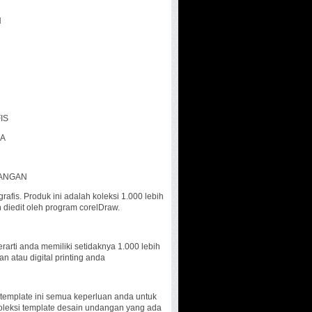
N
IS
IA
DANGAN
fis. Produk ini adalah koleksi 1.000 lebih
 diedit oleh program corelDraw.
rarti anda memiliki setidaknya 1.000 lebih
an atau digital printing anda
 template ini semua keperluan anda untuk
oleksi template desain undangan yang ada