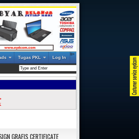
li>
ads
Tugas PKL
Log In
*
K
SIGN GRAFIS CERTIFICATE