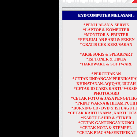
EYD COMPUTER MELAYANI :
*PENJUALAN & SERVIS
*LAPTOP & KOMPUTER
*MONITOR & PRINTER
*PENJUALAN BARU & SEKEN
*GRATIS CEK KERUSAKAN
*AKSESORIS & SPEARPART
*ISI TONER & TINTA
*HARDWARE & SOFTWARE
*PERCETAKAN
*CETAK UNDANGAN PERNIKAHA
KHINATANAN, AQIQAH, ULTAH
*CETAK ID CARD, KARTU VAKSIN
PHOTOCARD
*CETAK FOTO & JASA PENGETIK
*PRINT WARNA & HITAM PUTI
*BURNING CD / DVD & ISI LAGU F
*CETAK KARTU NAMA, KARTU UC
*KARTU LAHIR & STIKER
*CETAK GANTUNGAN KUNCI
*CETAK NOTA & STEMPEL
*CETAK PIAGAM/SERTIFIKAT