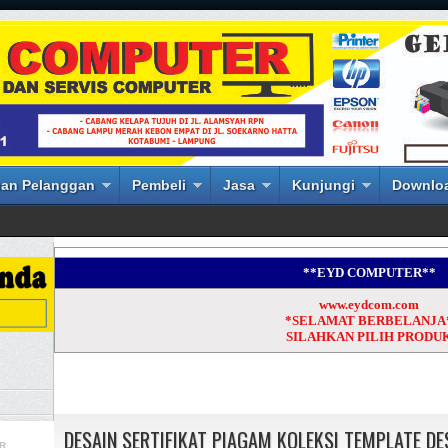
an Pelanggan
Pembeli
Jasa
Kunjungi
Downlo
**EYD COMPUTER**
www.eydcom.com
*SELAMAT BERBELANJA
SILAHKAN PILIH PRODU
DESAIN SERTIFIKAT PIAGAM KOLEKSI TEMPLATE DE
R