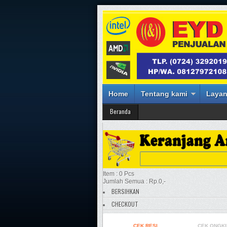
Home
Tentang kami
Layan
Beranda
Item : 0 Pcs
Jumlah Semua : Rp.0,-
BERSIHKAN
CHECKOUT
CEK RESI
CEK ONGKI