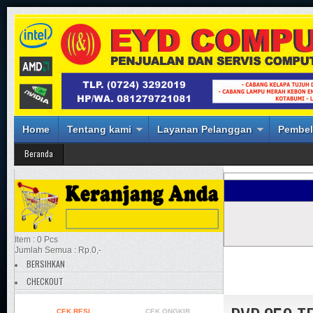
Home
Tentang kami
Layanan Pelanggan
Pembel
Beranda
Item : 0 Pcs
Jumlah Semua : Rp.0,-
BERSIHKAN
CHECKOUT
CEK RESI
CEK ONGKIR