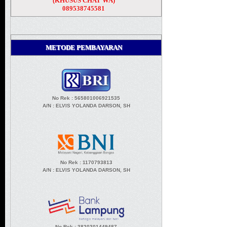
(KHUSUS CHAT WA)
089538745581
METODE PEMBAYARAN
No Rek : 565801006921535
A/N
: ELVIS YOLANDA DARSON, SH
No Rek : 1170793813
A/N
: ELVIS YOLANDA DARSON, SH
No Rek : 3820301449487