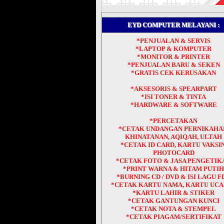
EYD COMPUTER MELAYANI :
*PENJUALAN & SERVIS
*LAPTOP & KOMPUTER
*MONITOR & PRINTER
*PENJUALAN BARU & SEKEN
*GRATIS CEK KERUSAKAN
*AKSESORIS & SPEARPART
*ISI TONER & TINTA
*HARDWARE & SOFTWARE
*PERCETAKAN
*CETAK UNDANGAN PERNIKAHA
KHINATANAN, AQIQAH, ULTAH
*CETAK ID CARD, KARTU VAKSIN
PHOTOCARD
*CETAK FOTO & JASA PENGETIK
*PRINT WARNA & HITAM PUTI
*BURNING CD / DVD & ISI LAGU F
*CETAK KARTU NAMA, KARTU UC
*KARTU LAHIR & STIKER
*CETAK GANTUNGAN KUNCI
*CETAK NOTA & STEMPEL
*CETAK PIAGAM/SERTIFIKAT