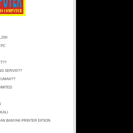
L200
 PC
ET??
G SERVIS??
IRUMAH??
LIMITED
N
KALI
 DAN BANYAK PRINTER EPSON