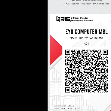
A/N
: ELVIS YOLANDA DARSON, SH