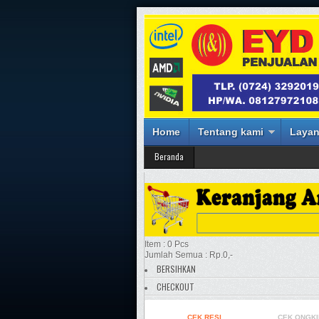
Home
Tentang kami
Layan
Beranda
Item : 0 Pcs
Jumlah Semua : Rp.0,-
BERSIHKAN
CHECKOUT
CEK RESI
CEK ONGKI