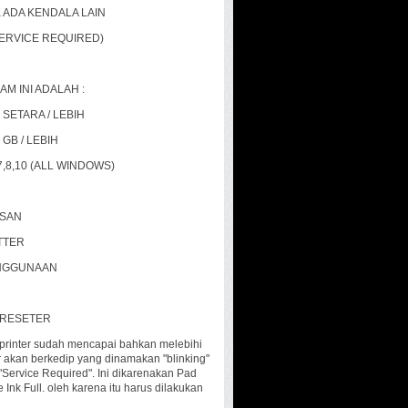
K ADA KENDALA LAIN
SERVICE REQUIRED)
 INI ADALAH :
SETARA / LEBIH
GB / LEBIH
,8,10 (ALL WINDOWS)
ASAN
ETTER
ENGGUNAAN
 RESETER
 printer sudah mencapai bahkan melebihi
r akan berkedip yang dinamakan "blinking"
Service Required". Ini dikarenakan Pad
Ink Full. oleh karena itu harus dilakukan