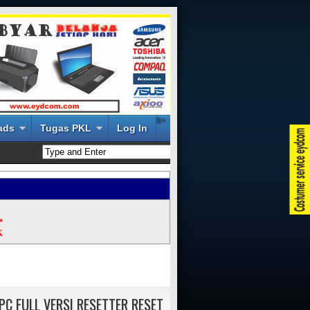
li>
ads
Tugas PKL
Log In
*
K
PC FULL VERSI RESETTER RESET