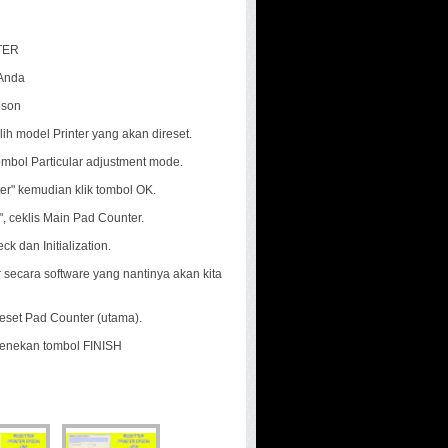
TER
 Anda
pson
ih model Printer yang akan direset.
tombol Particular adjustment mode.
ter" kemudian klik tombol OK.
, ceklis Main Pad Counter.
k dan Initialization.
 secara software yang nantinya akan kita
reset Pad Counter (utama).
menekan tombol FINISH