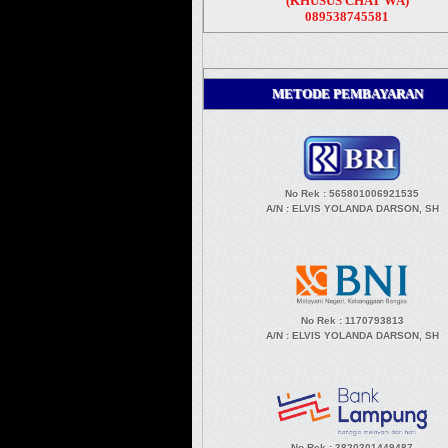
(KHUSUS CHAT WA)
089538745581
METODE PEMBAYARAN
No Rek : 565801006921535
A/N
: ELVIS YOLANDA DARSON, SH
No Rek : 1170793813
A/N
: ELVIS YOLANDA DARSON, SH
No Rek : 3820301449487