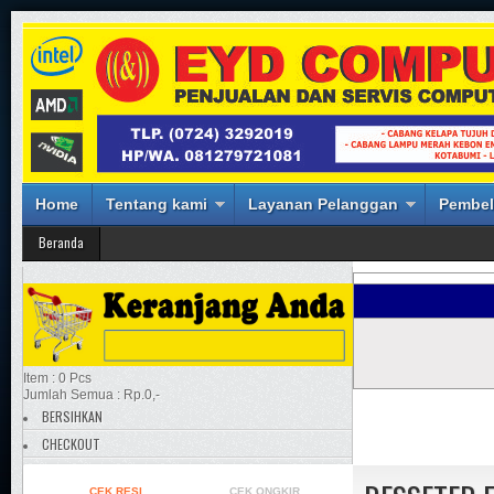
Home
Tentang kami
Layanan Pelanggan
Pembel
Beranda
Item : 0 Pcs
Jumlah Semua : Rp.0,-
BERSIHKAN
CHECKOUT
CEK RESI
CEK ONGKIR