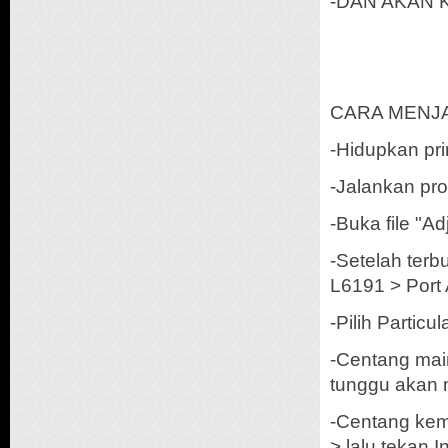
-DAN AKAN 
CARA MENJ
-Hidupkan pri
-Jalankan pr
-Buka file "A
-Setelah ter
L6191 > Port 
-Pilih Partic
-Centang main
tunggu akan 
-Centang kem
> lalu tekan In