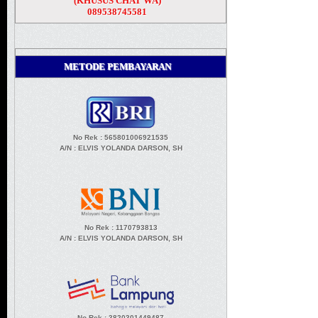
(KHUSUS CHAT WA)
089538745581
METODE PEMBAYARAN
No Rek : 565801006921535
A/N
: ELVIS YOLANDA DARSON, SH
No Rek : 1170793813
A/N
: ELVIS YOLANDA DARSON, SH
No Rek : 3820301449487