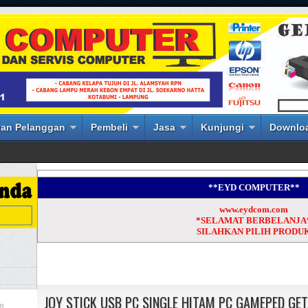
an Pelanggan
Pembeli
Jasa
Kunjungi
Downlo
**EYD COMPUTER**
www.eydcom.com
*SELAMAT BERBELANJA
SILAHKAN PILIH PRODU
JOY STICK USB PC SINGLE HITAM PC GAMEPED GET
R