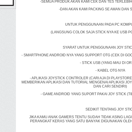
-SEMUA PRODUK AKAN KAMI CEK DAN TES TERLEBI
-DAN AKAN KAMI PACKING SE AMAN DAN 
UNTUK PENGGUNAAN PADA PC KOMP
(LANGSUNG COLOK SAJA STICK NYA KE USB 
SYARAT UNTUK PENGGUNAAN JOY STICK
- SMARTPHONE ANDROID NYA YANG SUPPORT OTG (CEK DI GOO
- STICK USB (YANG MAU DI O
- KABEL OTG NYA
- APLIKASI JOYSTICK CONTROLER (CARI AJA DI PLAYSTO
MEMBERIKAN APLIKASI DAN TUTORIAL MENGENAI APLIKASI JO
DAN CARI SENDIRI)
- GAME ANDROID YANG SUPORT PAKAI JOY STICK (
SEDIKIT TENTANG JOY STI
JIKA KAMU ANAK GAMERS TENTU SUDAH TIDAK ASING LAG
PERANGKAT KERAS YANG SATU BANYAK DIGUNAKAN OLE