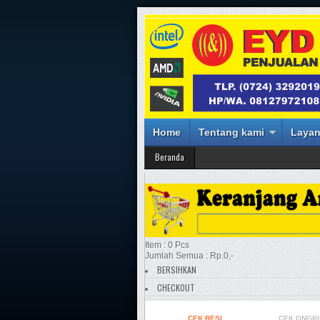
Home
Tentang kami
Layan
Beranda
Item : 0 Pcs
Jumlah Semua : Rp.0,-
BERSIHKAN
CHECKOUT
CEK RESI
CEK ONGKI