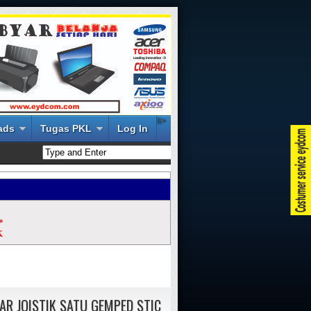
li>
ads
Tugas PKL
Log In
*
K
AR JOISTIK SATU GEMPED STIC