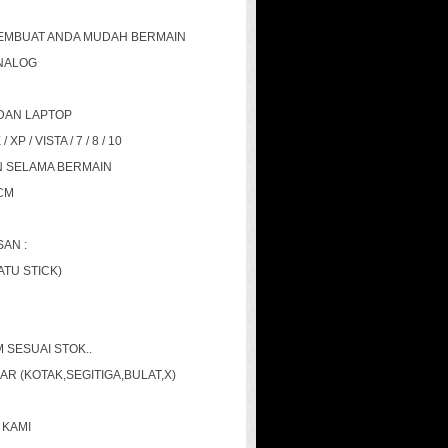
MEMBUAT ANDA MUDAH BERMAIN
NALOG
DAN LAPTOP
 / VISTA / 7 / 8 / 10
 SELAMA BERMAIN
CM
AN :
ATU STICK)
 SESUAI STOK..
AR (KOTAK,SEGITIGA,BULAT,X)
 KAMI