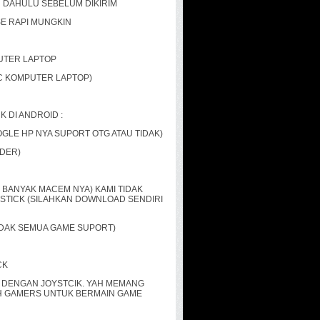
H DAHULU SEBELUM DIKIRIM
SE RAPI MUNGKIN
UTER LAPTOP
PC KOMPUTER LAPTOP)
 DI ANDROID :
GLE HP NYA SUPORT OTG ATAU TIDAK)
RDER)
RE BANYAK MACEM
NYA) KAMI TIDAK
YSTICK (SILAHKAN DOWNLOAD SENDIRI
TIDAK SEMUA GAME SUPORT)
CK
I DENGAN JOYSTCIK. YAH MEMANG
H GAMERS UNTUK BERMAIN GAME