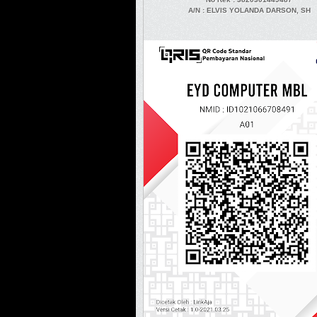
A/N
: ELVIS YOLANDA DARSON, SH