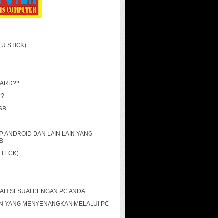
TU STICK)
OARD??
??
SB..
P ANDROID DAN LAIN LAIN YANG
B
ETECK)
AH SESUAI DENGAN PC ANDA
ION YANG MENYENANGKAN MELALUI PC