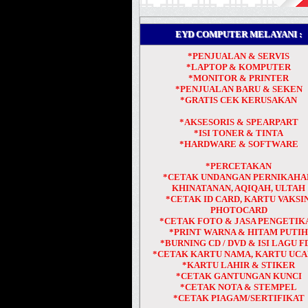
EYD COMPUTER MELAYANI :
*PENJUALAN & SERVIS
*LAPTOP & KOMPUTER
*MONITOR & PRINTER
*PENJUALAN BARU & SEKEN
*GRATIS CEK KERUSAKAN
*AKSESORIS & SPEARPART
*ISI TONER & TINTA
*HARDWARE & SOFTWARE
*PERCETAKAN
*CETAK UNDANGAN PERNIKAHA
KHINATANAN, AQIQAH, ULTAH
*CETAK ID CARD, KARTU VAKSIN
PHOTOCARD
*CETAK FOTO & JASA PENGETIK
*PRINT WARNA & HITAM PUTI
*BURNING CD / DVD & ISI LAGU F
*CETAK KARTU NAMA, KARTU UC
*KARTU LAHIR & STIKER
*CETAK GANTUNGAN KUNCI
*CETAK NOTA & STEMPEL
*CETAK PIAGAM/SERTIFIKAT