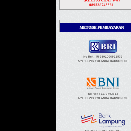
(KHUSUS CHAT WA)
089538745581
METODE PEMBAYARAN
No Rek : 565801006921535
A/N
: ELVIS YOLANDA DARSON, SH
No Rek : 1170793813
A/N
: ELVIS YOLANDA DARSON, SH
No Rek : 3820301449487