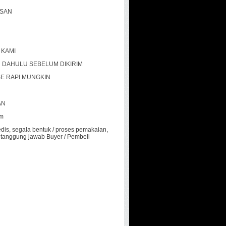
ASAN
 KAMI
H DAHULU SEBELUM DIKIRIM
SE RAPI MUNGKIN
AN
um
dis, segala bentuk / proses pemakaian,
tanggung jawab Buyer / Pembeli