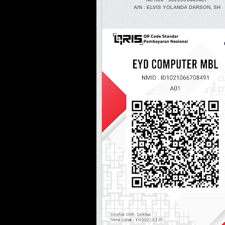
A/N
: ELVIS YOLANDA DARSON, SH