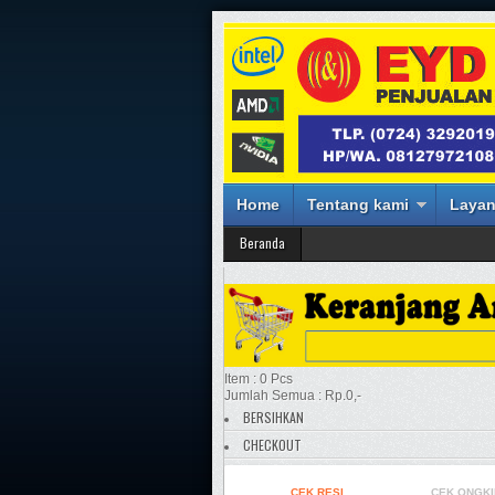
Home
Tentang kami
Layan
Beranda
Item : 0 Pcs
Jumlah Semua : Rp.0,-
BERSIHKAN
CHECKOUT
CEK RESI
CEK ONGKI