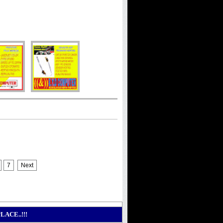
7
Next
ACE..!!!