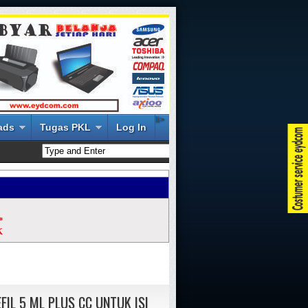
li>
ads
Tugas PKL
Log In
*
K
FIL 5 ML PLUS CC UNTUK ISI