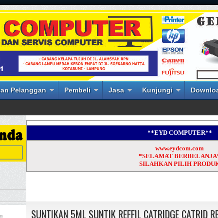
an Pelanggan
Pembeli
Jasa
Kunjungi
Downlo
**EYD COMPUTER**
www.eydcom.com
*SELAMAT BERBELANJA
SILAHKAN PILIH PRODU
SUNTIKAN 5ML SUNTIK REFFIL CATRIDGE CATRID RE
R