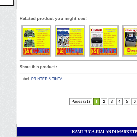
Related product you might see:
Share this product
:
Label:
PRINTER & TINTA
Pages (21)
1
2
3
4
5
6
KAMI JUGA JUALAN DI MARKETPL