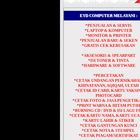
EYD COMPUTER MELAYANI :
*PENJUALAN & SERVIS
*LAPTOP & KOMPUTER
*MONITOR & PRINTER
*PENJUALAN BARU & SEKEN
*GRATIS CEK KERUSAKAN
*AKSESORIS & SPEARPART
*ISI TONER & TINTA
*HARDWARE & SOFTWARE
*PERCETAKAN
*CETAK UNDANGAN PERNIKAHA
KHINATANAN, AQIQAH, ULTAH
*CETAK ID CARD, KARTU VAKSIN
PHOTOCARD
*CETAK FOTO & JASA PENGETIK
*PRINT WARNA & HITAM PUTI
*BURNING CD / DVD & ISI LAGU F
*CETAK KARTU NAMA, KARTU UC
*KARTU LAHIR & STIKER
*CETAK GANTUNGAN KUNCI
*CETAK NOTA & STEMPEL
*CETAK PIAGAM/SERTIFIKAT