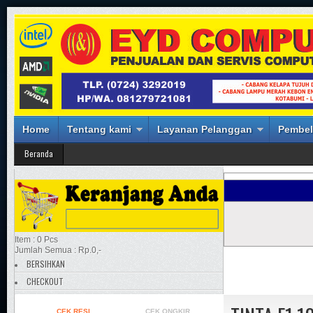
Home
Tentang kami
Layanan Pelanggan
Pembel
Beranda
Item : 0 Pcs
Jumlah Semua : Rp.0,-
BERSIHKAN
CHECKOUT
CEK RESI
CEK ONGKIR