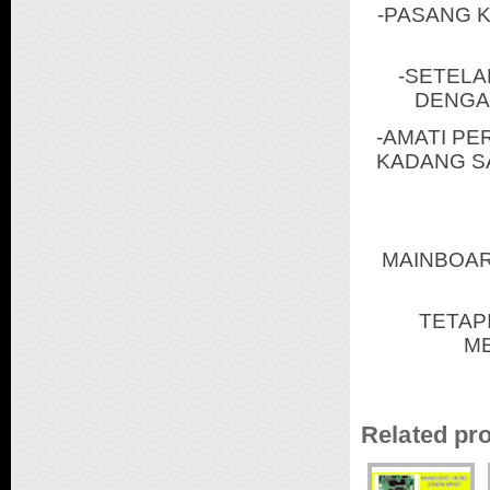
-PASANG K
-SETELA
DENGAN
-AMATI P
KADANG S
MAINBOAR
TETAP
M
Related pr