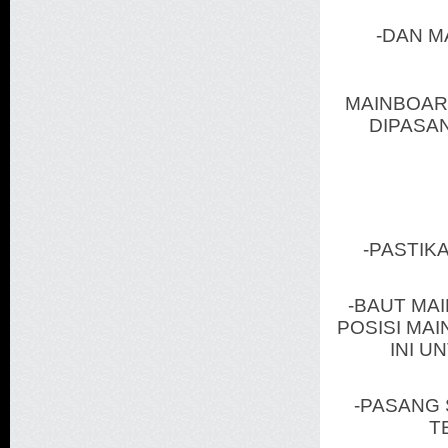
-DAN M
MAINBOAR
DIPASA
-PASTIK
-BAUT MA
POSISI MA
INI U
-PASANG 
T