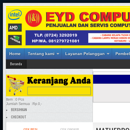
Home
Tentang kami
Layanan Pelanggan
Pembel
Beranda
Item : 0 Pcs
Jumlah Semua : Rp.0,-
BERSIHKAN
CHECKOUT
CEK RESI
CEK ONGKIR