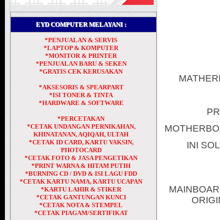
EYD COMPUTER MELAYANI :
*PENJUALAN & SERVIS
*LAPTOP & KOMPUTER
*MONITOR & PRINTER
*PENJUALAN BARU & SEKEN
*GRATIS CEK KERUSAKAN
MATHERB
*AKSESORIS & SPEARPART
*ISI TONER & TINTA
*HARDWARE & SOFTWARE
PR
*PERCETAKAN
*CETAK UNDANGAN PERNIKAHAN,
MOTHERBOAR
KHINATANAN, AQIQAH, ULTAH
*CETAK ID CARD, KARTU VAKSIN,
INI S
PHOTOCARD
*CETAK FOTO & JASA PENGETIKAN
*PRINT WARNA & HITAM PUTIH
*BURNING CD / DVD & ISI LAGU FDD
*CETAK KARTU NAMA, KARTU UCAPAN
MAINBOARD
*KARTU LAHIR & STIKER
*CETAK GANTUNGAN KUNCI
ORIGI
*CETAK NOTA & STEMPEL
*CETAK PIAGAM/SERTIFIKAT