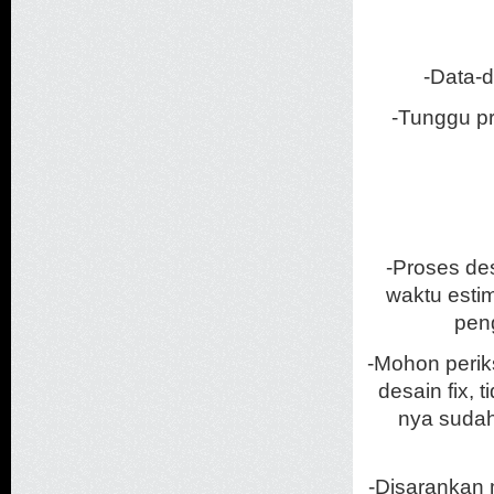
-Data-d
-Tunggu pr
-Proses des
waktu estim
peng
-Mohon perik
desain fix, 
nya sudah 
-Disarankan m