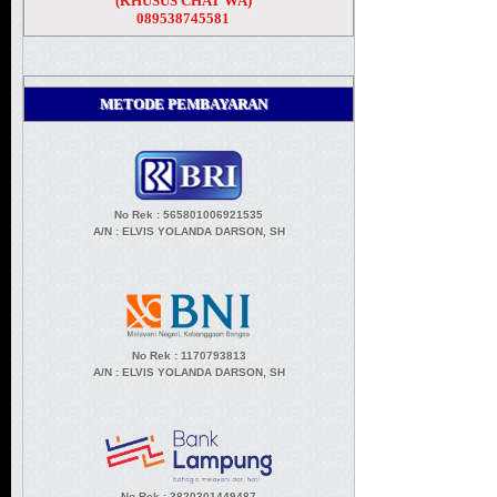
(KHUSUS CHAT WA)
089538745581
METODE PEMBAYARAN
No Rek : 565801006921535
A/N
: ELVIS YOLANDA DARSON, SH
No Rek : 1170793813
A/N
: ELVIS YOLANDA DARSON, SH
No Rek : 3820301449487