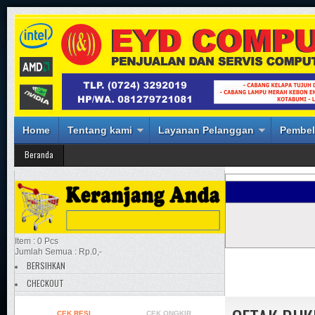
Home
Tentang kami
Layanan Pelanggan
Pembel
Beranda
Item : 0 Pcs
Jumlah Semua : Rp.0,-
BERSIHKAN
CHECKOUT
CEK RESI
CEK ONGKIR