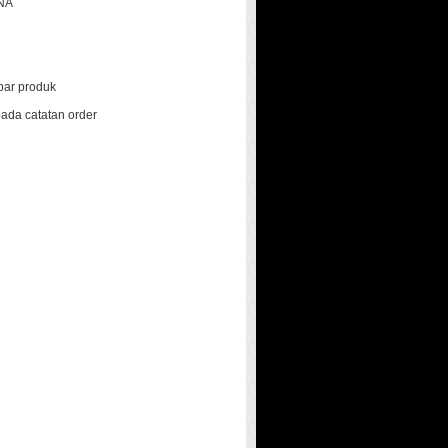
NA
mbar produk
ada catatan order