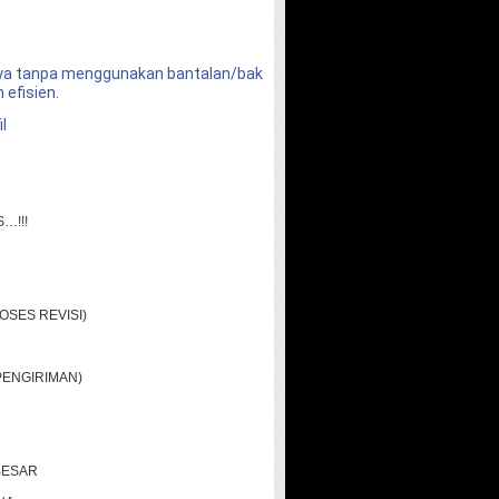
nya tanpa menggunakan bantalan/bak
 efisien.
il
…!!!
OSES REVISI)
PENGIRIMAN)
BESAR