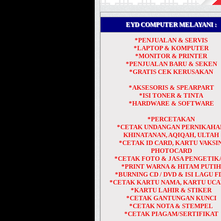
EYD COMPUTER MELAYANI :
*PENJUALAN & SERVIS
*LAPTOP & KOMPUTER
*MONITOR & PRINTER
*PENJUALAN BARU & SEKEN
*GRATIS CEK KERUSAKAN
*AKSESORIS & SPEARPART
*ISI TONER & TINTA
*HARDWARE & SOFTWARE
*PERCETAKAN
*CETAK UNDANGAN PERNIKAHA
KHINATANAN, AQIQAH, ULTAH
*CETAK ID CARD, KARTU VAKSIN
PHOTOCARD
*CETAK FOTO & JASA PENGETIK
*PRINT WARNA & HITAM PUTI
*BURNING CD / DVD & ISI LAGU F
*CETAK KARTU NAMA, KARTU UC
*KARTU LAHIR & STIKER
*CETAK GANTUNGAN KUNCI
*CETAK NOTA & STEMPEL
*CETAK PIAGAM/SERTIFIKAT