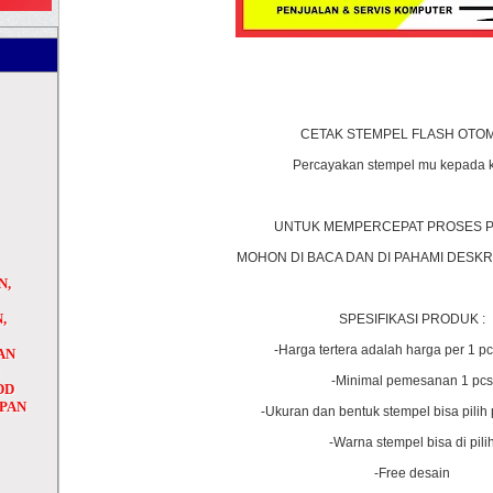
CETAK STEMPEL FLASH OTOM
Percayakan stempel mu kepada ka
UNTUK MEMPERCEPAT PROSES 
MOHON DI BACA DAN DI PAHAMI DESKRI
N,
,
SPESIFIKASI PRODUK :
-Harga tertera adalah harga per 1 p
AN
H
-Minimal pemesanan 1 pcs
DD
APAN
-Ukuran dan bentuk stempel bisa pilih
-Warna stempel bisa di pili
-Free desain