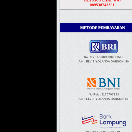
(KHUSUS CHAT WA)
089538745581
METODE PEMBAYARAN
No Rek : 565801006921535
A/N
: ELVIS YOLANDA DARSON, SH
No Rek : 1170793813
A/N
: ELVIS YOLANDA DARSON, SH
No Rek : 3820301449487