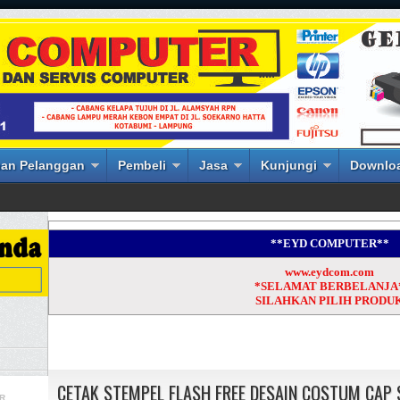
an Pelanggan
Pembeli
Jasa
Kunjungi
Downlo
**EYD COMPUTER**
www.eydcom.com
*SELAMAT BERBELANJA
SILAHKAN PILIH PRODU
CETAK STEMPEL FLASH FREE DESAIN COSTUM CAP 
R