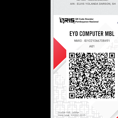
A/N
: ELVIS YOLANDA DARSON, SH