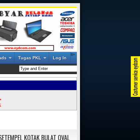
li>
ads
Tugas PKL
Log In
*
K
SETEMPEL KOTAK BULAT OVAL