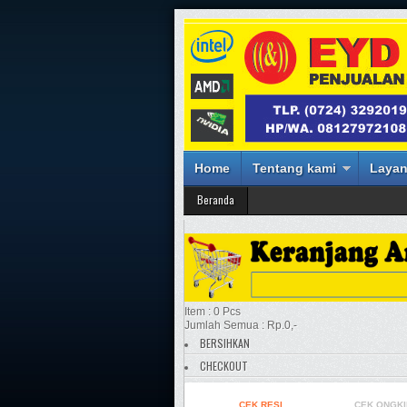
Home
Tentang kami
Layan
Beranda
Item : 0 Pcs
Jumlah Semua : Rp.0,-
BERSIHKAN
CHECKOUT
CEK RESI
CEK ONGKI