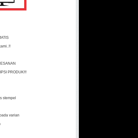
ATIS
mi..!!
PESANAN
PSI PRODUK!!!
cs stempel
 pada varian
h